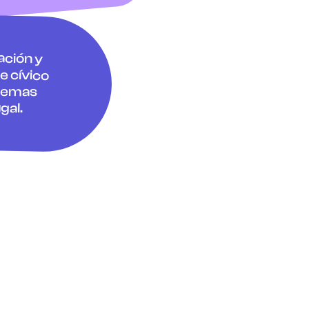
zación y
 cívico
oblemas
gal.