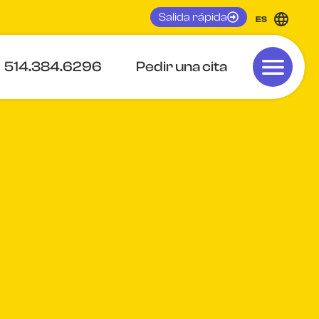
Salida rápida
ES
514.384.6296
Pedir una cita