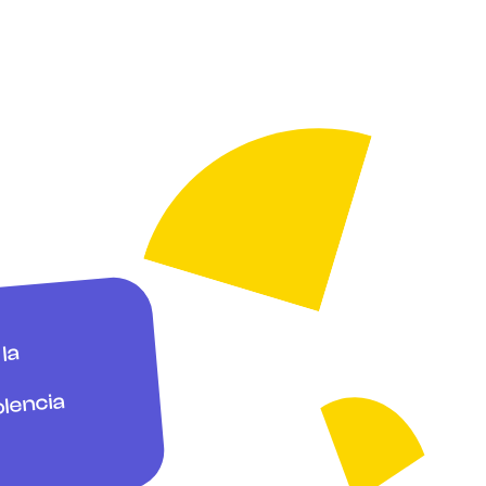
la
olencia