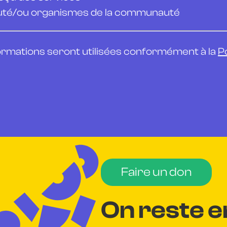
uté/ou organismes de la communauté
rmations seront utilisées conformément à la
Po
Faire un don
On reste e