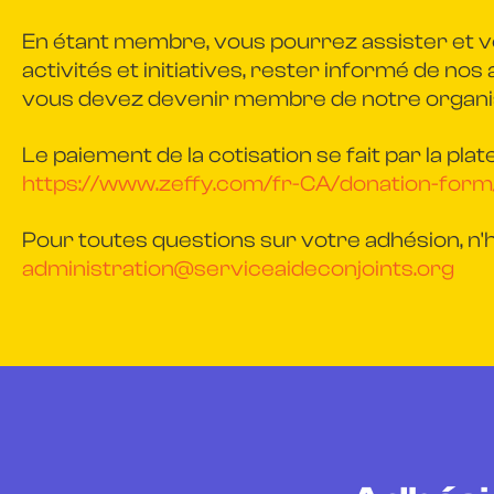
En étant membre, vous pourrez assister et v
activités et initiatives, rester informé de nos
vous devez devenir membre de notre organ
Le paiement de la cotisation se fait par la plat
https://www.zeffy.com/fr-CA/donation-form
Pour toutes questions sur votre adhésion, n
administration@serviceaideconjoints.org