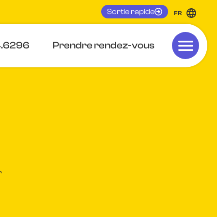
Sortie rapide
FR
4.6296
Prendre rendez-vous
r