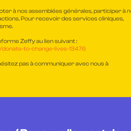
oter à nos assemblées générales, participer à 
 actions. Pour recevoir des services cliniques,
isme.
eforme Zeffy au lien suivant :
/donate-to-change-lives-13476
'hésitez pas à communiquer avec nous à