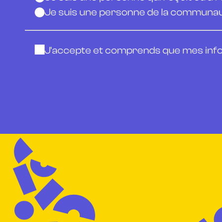
Je suis une personne de la communa
J'accepte et comprends que mes info