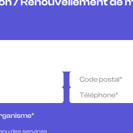
on / Renouvellement de
organisme*
reçu des services